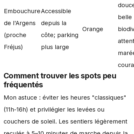
douc
Embouchure
Accessible
belle
de l'Argens
depuis la
Orange
biodiv
(proche
côte; parking
atten
Fréjus)
plus large
marée
coura
Comment trouver les spots peu
fréquentés
Mon astuce : éviter les heures "classiques"
(11h-16h) et privilégier les levées ou
couchers de soleil. Les sentiers légèrement
reculés à 5–10 minutes de marche depuis la